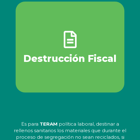
Entregamos evidencias de destrucción.
º Entre otros
º Productos promocionales
º Productos varios
º Productos de belleza
º Productos caducos
otras causas.
terminados que pierdan su valor por deterioro u
Destrucción Fiscal
materias primas, productos semiterminados o
Compra, recolección y destrucción de mercancías ,
Destrucción Fiscal
Es para
TERAM
política laboral, destinar a
rellenos sanitarios los materiales que durante el
proceso de segregación no sean reciclados, si