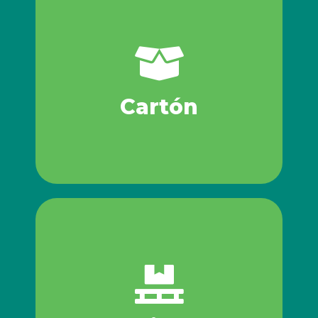
requisitos de reciclaje.
papel sin ser limitativos. Satisfaciendo todos sus
de todos los productos derivados del cartón y el
reuso de manera responsable, eficiente y confiable
Compra, venta, acopio, recolección, compactación y
Cartón
Cartón
Compra, venta, recolección y readaptación.
Tarimas