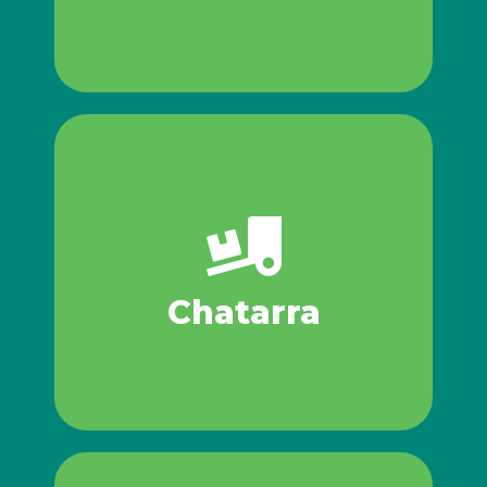
Archivo Muerto
º Escoria, entre otros.
º Viruta
º Scrap
º Fierro
º Bronce, acero y aluminio
º Cable de cobre
industriales ferrosos y no ferrosos como:
Chatarra
Compra, venta y destrucción de desperdicios
Chatarra