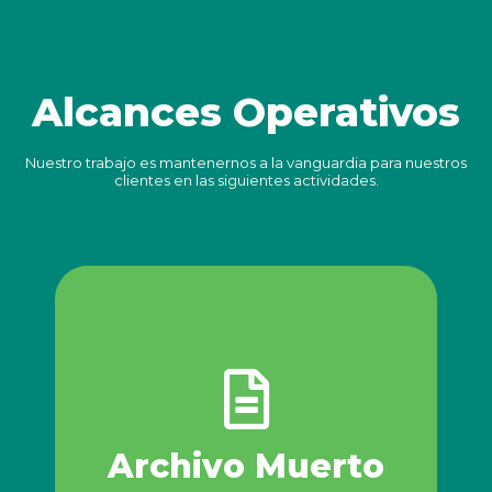
Alcances Operativos
Nuestro trabajo es mantenernos a la vanguardia para nuestros
clientes en las siguientes actividades.
º Pago por el total del archivo
º Constancia de destrucción
º Recolección del archivo
destrucción seguro.
inventario tiene la necesidad de un proceso de
que por logística, caducidad o renovación de
Compra y destrucción segura de archivo muerto
Archivo Muerto